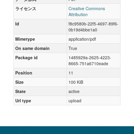
ライセンス
Creative Commons
Attribution
Id
f8c9580b-22f5-4697-89f6-
0b19d4bbe1a0
Mimetype
application/pdf
On same domain
True
Package id
1485929a-2625-4223-
8665-751a6710eade
Position
11
Size
100 KiB
State
active
Url type
upload