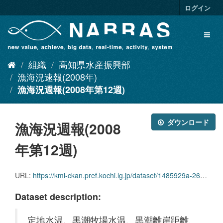
ス
ログイン
キ
ッ
Toggl
プ
naviga
し
て
組織
高知県水産振興部
内
容
漁海況速報(2008年)
へ
漁海況週報(2008年第12週)
ダウンロード
漁海況週報(2008
年第12週)
URL:
https://kmi-ckan.pref.kochi.lg.jp/dataset/1485929a-2625-4223-8665-751a6710eade/resource/f8c9580b-22f5-4697-89f6-0b19d4bbe1a0/download/ryoukaikyoushuuhou2008nendai12shuu.pdf
Dataset description:
定地水温、黒潮牧場水温、黒潮離岸距離、