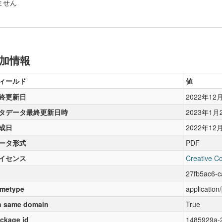
ません
加情報
ィールド
値
終更新日
2022年12
タデータ最終更新日時
2023年1月
成日
2022年12
ータ形式
PDF
イセンス
Creative C
27fb5ac6-c
metype
application
 same domain
True
ckage id
1485929a-