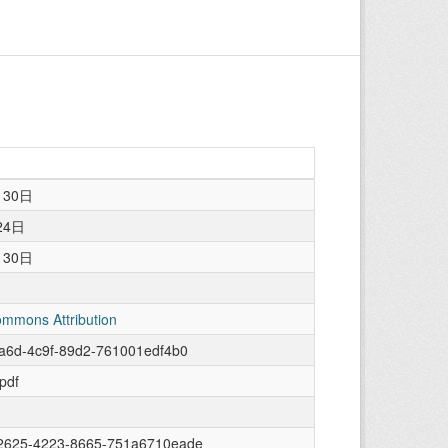
月30日
24日
月30日
ommons Attribution
a6d-4c9f-89d2-761001edf4b0
/pdf
2625-4223-8665-751a6710eade