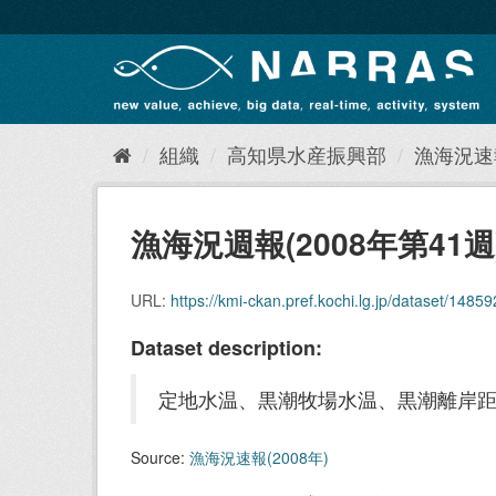
ス
キ
ッ
プ
し
て
内
組織
高知県水産振興部
漁海況速報
容
へ
漁海況週報(2008年第41週
URL:
https://kmi-ckan.pref.kochi.lg.jp/dataset/148592
Dataset description:
定地水温、黒潮牧場水温、黒潮離岸
Source:
漁海況速報(2008年)