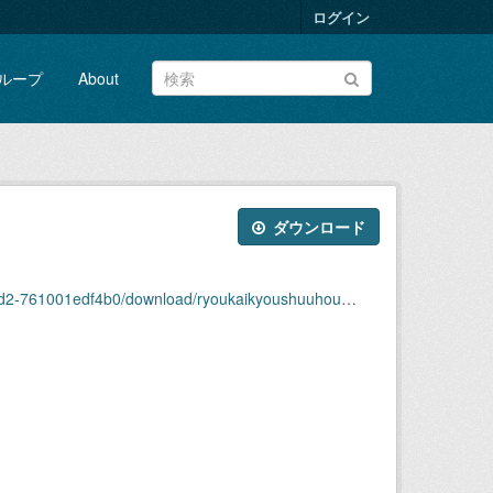
ログイン
ループ
About
ダウンロード
4b0/download/ryoukaikyoushuuhou2008nendai41shuu.pdf