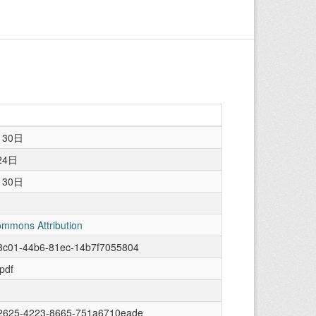
月30日
24日
月30日
ommons Attribution
3c01-44b6-81ec-14b7f7055804
/pdf
2625-4223-8665-751a6710eade