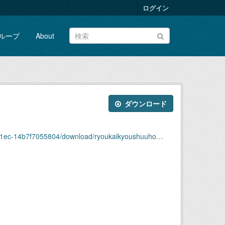
ログイン
ループ
About
ダウンロード
804/download/ryoukaikyoushuuhou2008nendai39shuu.pdf