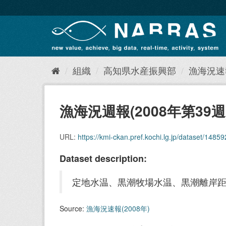
ス
キ
ッ
プ
し
て
内
組織
高知県水産振興部
漁海況速報
容
へ
漁海況週報(2008年第39週
URL:
https://kmi-ckan.pref.kochi.lg.jp/dataset/148592
Dataset description:
定地水温、黒潮牧場水温、黒潮離岸
Source:
漁海況速報(2008年)