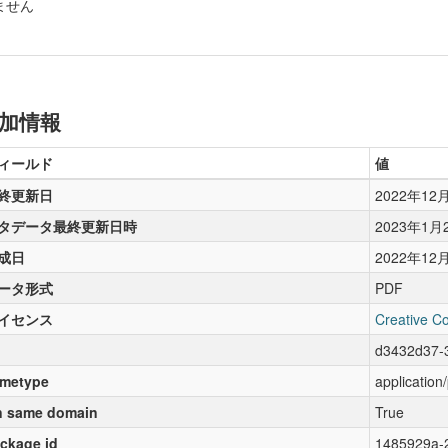
ません
加情報
ィールド
値
終更新日
2022年12
タデータ最終更新日時
2023年1月
成日
2022年12
ータ形式
PDF
イセンス
Creative C
d3432d37-
metype
application
 same domain
True
ckage id
1485929a-