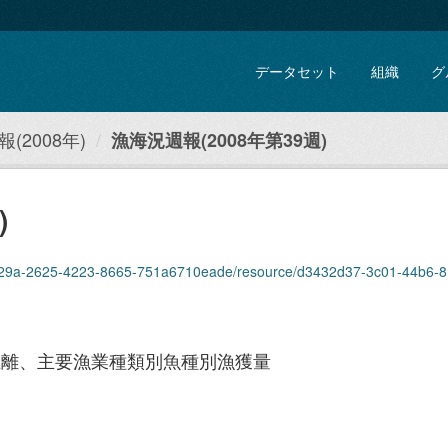
データセット
組織
グ
(2008年)
漁海況週報(2008年第39週)
)
9a-2625-4223-8665-751a6710eade/resource/d3432d37-3c01-44b6-81ec-14b7f7055
距離、主要漁業種類別魚種別漁獲量