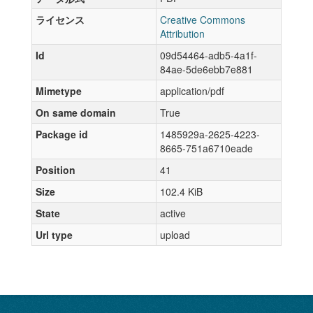
ライセンス
Creative Commons
Attribution
Id
09d54464-adb5-4a1f-
84ae-5de6ebb7e881
Mimetype
application/pdf
On same domain
True
Package id
1485929a-2625-4223-
8665-751a6710eade
Position
41
Size
102.4 KiB
State
active
Url type
upload