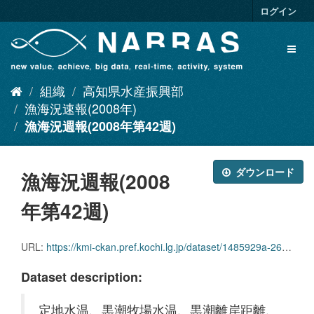
ス
ログイン
キ
ッ
Toggl
プ
naviga
し
て
組織
高知県水産振興部
内
容
漁海況速報(2008年)
へ
漁海況週報(2008年第42週)
ダウンロード
漁海況週報(2008
年第42週)
URL:
https://kmi-ckan.pref.kochi.lg.jp/dataset/1485929a-2625-4223-8665-751a6710eade/resource/09d54464-adb5-4a1f-84ae-5de6ebb7e881/download/ryoukaikyoushuuhou2008nendai42shuu.pdf
Dataset description:
定地水温、黒潮牧場水温、黒潮離岸距離、