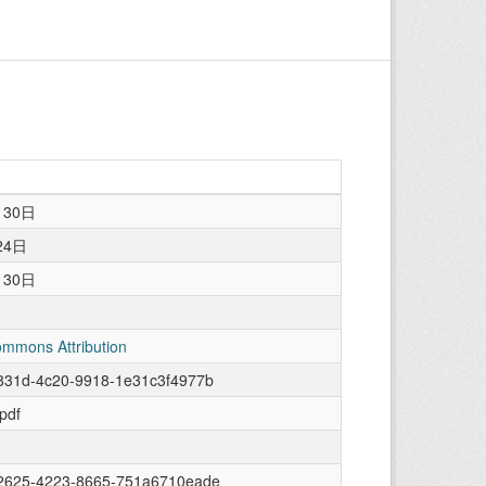
月30日
24日
月30日
ommons Attribution
831d-4c20-9918-1e31c3f4977b
/pdf
2625-4223-8665-751a6710eade