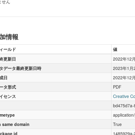
ません
加情報
ィールド
値
終更新日
2022年12
タデータ最終更新日時
2023年1月
成日
2022年12
ータ形式
PDF
イセンス
Creative C
bd475d7a-
metype
application
 same domain
True
ckage id
1485929a-