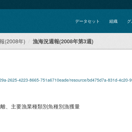
データセット
組織
グ
(2008年)
漁海況週報(2008年第3週)
29a-2625-4223-8665-751a6710eade/resource/bd475d7a-831d-4c20-9918-1e31c3f4
距離、主要漁業種類別魚種別漁獲量