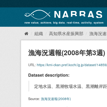
ス
キ
ッ
プ
し
て
内
組織
高知県水産振興部
漁海況速報
容
へ
漁海況週報(2008年第3週)
URL:
https://kmi-ckan.pref.kochi.lg.jp/dataset/14859
Dataset description:
定地水温、黒潮牧場水温、黒潮離岸
Source:
漁海況速報(2008年)