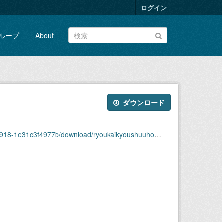
ログイン
ループ
About
ダウンロード
977b/download/ryoukaikyoushuuhou2008nendai3shuu.pdf