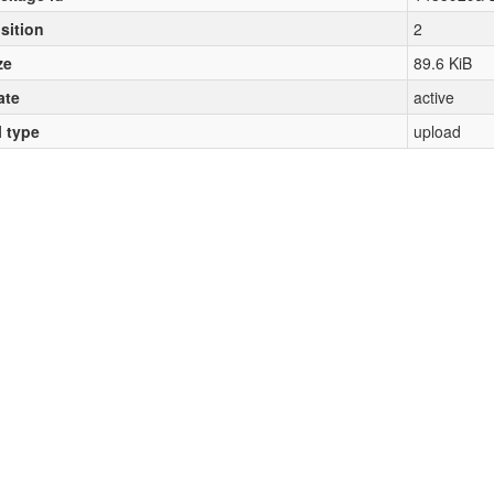
sition
2
ze
89.6 KiB
ate
active
l type
upload