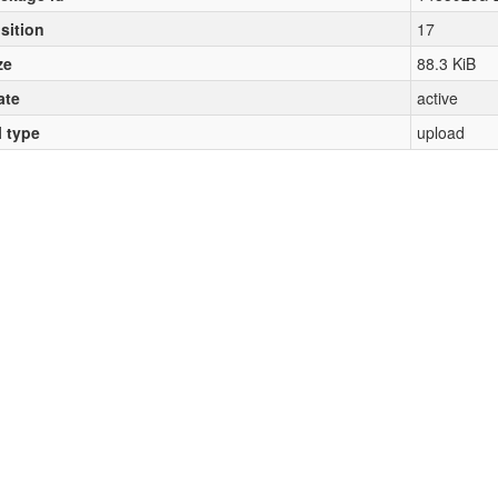
sition
17
ze
88.3 KiB
ate
active
l type
upload