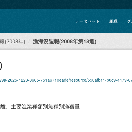
データセット
組織
グ
(2008年)
漁海況週報(2008年第18週)
)
9a-2625-4223-8665-751a6710eade/resource/558afb11-b0c9-4479-87aa-1ce8b388c
距離、主要漁業種類別魚種別漁獲量