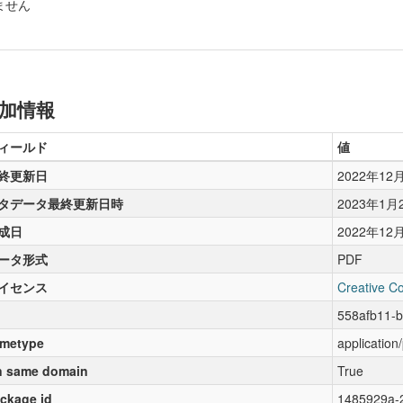
ません
加情報
ィールド
値
終更新日
2022年12
タデータ最終更新日時
2023年1月
成日
2022年12
ータ形式
PDF
イセンス
Creative C
558afb11-
metype
application
 same domain
True
ckage id
1485929a-