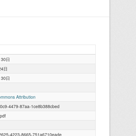
月30日
24日
月30日
ommons Attribution
b0c9-4479-87aa-1ce8b388cbed
/pdf
2625-4223-8665-751a6710eade