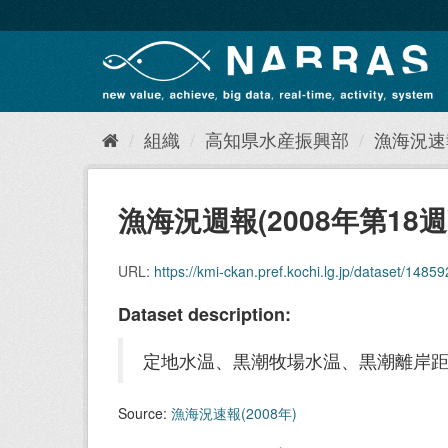
ス
キ
ッ
プ
し
て
内
組織
高知県水産振興部
漁海況速報
容
へ
漁海況週報(2008年第18週
URL:
https://kmi-ckan.pref.kochi.lg.jp/dataset/148592
Dataset description:
定地水温、黒潮牧場水温、黒潮離岸
Source:
漁海況速報(2008年)