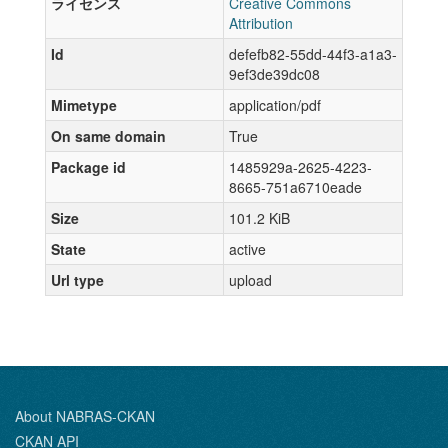
ライセンス
Creative Commons
Attribution
Id
defefb82-55dd-44f3-a1a3-
9ef3de39dc08
Mimetype
application/pdf
On same domain
True
Package id
1485929a-2625-4223-
8665-751a6710eade
Size
101.2 KiB
State
active
Url type
upload
About NABRAS-CKAN
CKAN API