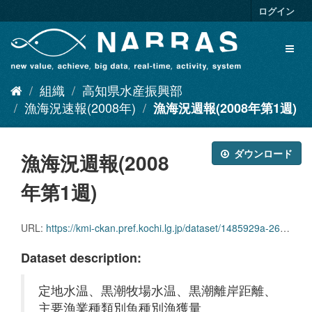
ス
ログイン
キ
ッ
Toggl
プ
naviga
し
て
組織
高知県水産振興部
内
容
漁海況速報(2008年)
漁海況週報(2008年第1週)
へ
ダウンロード
漁海況週報(2008
年第1週)
URL:
https://kmi-ckan.pref.kochi.lg.jp/dataset/1485929a-2625-4223-8665-751a6710eade/resource/defefb82-55dd-44f3-a1a3-9ef3de39dc08/download/ryoukaikyoushuuhou2008nendai1shuu.pdf
Dataset description:
定地水温、黒潮牧場水温、黒潮離岸距離、
主要漁業種類別魚種別漁獲量