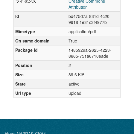
ライセンス
Creative Commons
Attribution
Id
bd475d7a-831d-4c20-
9918-1e31c3f4977b
Mimetype
application/pdf
On same domain
True
Package id
1485929a-2625-4223-
8665-751a6710eade
Position
2
Size
89.6 KiB
State
active
Url type
upload
About NABRAS-CKAN