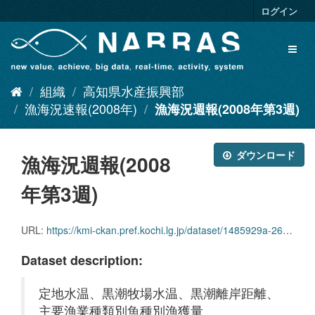
ス
ログイン
キ
ッ
Toggl
プ
naviga
し
て
組織
高知県水産振興部
内
容
漁海況速報(2008年)
漁海況週報(2008年第3週)
へ
ダウンロード
漁海況週報(2008
年第3週)
URL:
https://kmi-ckan.pref.kochi.lg.jp/dataset/1485929a-2625-4223-8665-751a6710eade/resource/bd475d7a-831d-4c20-9918-1e31c3f4977b/download/ryoukaikyoushuuhou2008nendai3shuu.pdf
Dataset description:
定地水温、黒潮牧場水温、黒潮離岸距離、
主要漁業種類別魚種別漁獲量