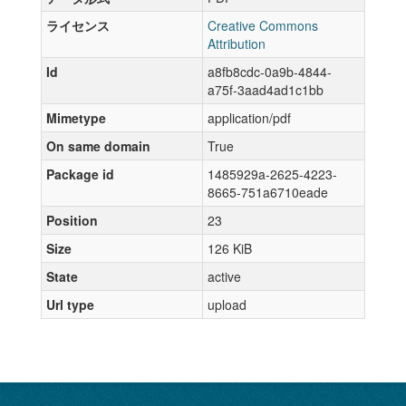
ライセンス
Creative Commons
Attribution
Id
a8fb8cdc-0a9b-4844-
a75f-3aad4ad1c1bb
Mimetype
application/pdf
On same domain
True
Package id
1485929a-2625-4223-
8665-751a6710eade
Position
23
Size
126 KiB
State
active
Url type
upload