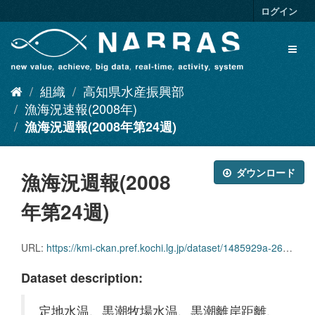
ス
ログイン
キ
ッ
Toggl
プ
naviga
し
て
組織
高知県水産振興部
内
容
漁海況速報(2008年)
へ
漁海況週報(2008年第24週)
ダウンロード
漁海況週報(2008
年第24週)
URL:
https://kmi-ckan.pref.kochi.lg.jp/dataset/1485929a-2625-4223-8665-751a6710eade/resource/a8fb8cdc-0a9b-4844-a75f-3aad4ad1c1bb/download/ryoukaikyoushuuhou2008nendai24shuu.pdf
Dataset description:
定地水温、黒潮牧場水温、黒潮離岸距離、