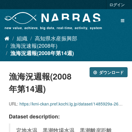
ス
ログイン
キ
ッ
Toggl
プ
naviga
し
て
組織
高知県水産振興部
内
容
漁海況速報(2008年)
へ
漁海況週報(2008年第14週)
ダウンロード
漁海況週報(2008
年第14週)
URL:
https://kmi-ckan.pref.kochi.lg.jp/dataset/1485929a-2625-4223-8665-751a6710eade/resource/92d5191e-dac1-4bfc-a268-350bd9178c5e/download/ryoukaikyoushuuhou2008nendai14shuu.pdf
Dataset description:
定地水温、黒潮牧場水温、黒潮離岸距離、