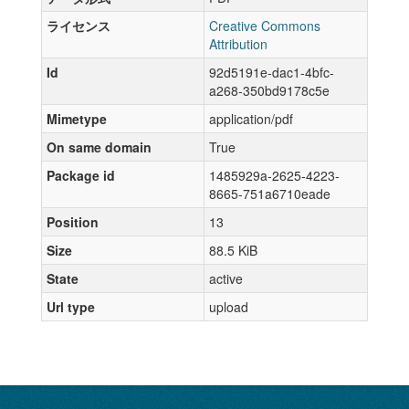
ライセンス
Creative Commons
Attribution
Id
92d5191e-dac1-4bfc-
a268-350bd9178c5e
Mimetype
application/pdf
On same domain
True
Package id
1485929a-2625-4223-
8665-751a6710eade
Position
13
Size
88.5 KiB
State
active
Url type
upload