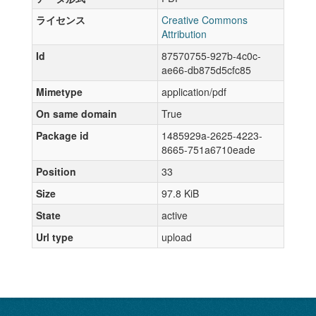
ライセンス
Creative Commons
Attribution
Id
87570755-927b-4c0c-
ae66-db875d5cfc85
Mimetype
application/pdf
On same domain
True
Package id
1485929a-2625-4223-
8665-751a6710eade
Position
33
Size
97.8 KiB
State
active
Url type
upload