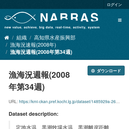
ス
ログイン
キ
ッ
Toggl
プ
naviga
し
て
組織
高知県水産振興部
内
容
漁海況速報(2008年)
へ
漁海況週報(2008年第34週)
ダウンロード
漁海況週報(2008
年第34週)
URL:
https://kmi-ckan.pref.kochi.lg.jp/dataset/1485929a-2625-4223-8665-751a6710eade/resource/87570755-927b-4c0c-ae66-db875d5cfc85/download/ryoukaikyoushuuhou2008nendai34shuu.pdf
Dataset description:
定地水温、黒潮牧場水温、黒潮離岸距離、