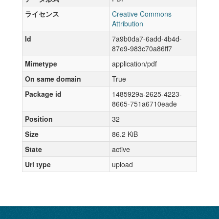
ライセンス
Creative Commons
Attribution
Id
7a9b0da7-6add-4b4d-
87e9-983c70a86ff7
Mimetype
application/pdf
On same domain
True
Package id
1485929a-2625-4223-
8665-751a6710eade
Position
32
Size
86.2 KiB
State
active
Url type
upload