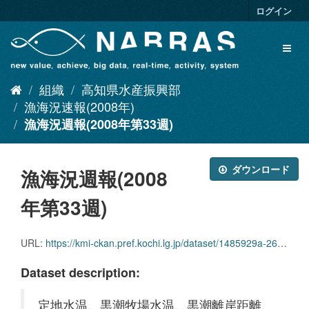
ス
ログイン
キ
ッ
Toggl
プ
naviga
し
て
組織
高知県水産振興部
内
容
漁海況速報(2008年)
へ
漁海況週報(2008年第33週)
ダウンロード
漁海況週報(2008
年第33週)
URL:
https://kmi-ckan.pref.kochi.lg.jp/dataset/1485929a-2625-4223-8665-751a6710eade/resource/7a9b0da7-6add-4b4d-87e9-983c70a86ff7/download/ryoukaikyoushuuhou2008nendai33shuu.pdf
Dataset description:
定地水温、黒潮牧場水温、黒潮離岸距離、