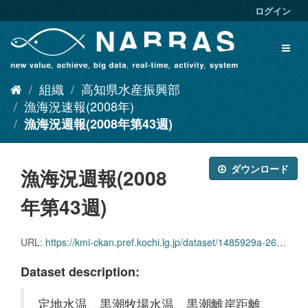
ス
ログイン
キ
ッ
Toggl
プ
naviga
し
て
組織
高知県水産振興部
内
容
漁海況速報(2008年)
へ
漁海況週報(2008年第43週)
ダウンロード
漁海況週報(2008
年第43週)
URL:
https://kmi-ckan.pref.kochi.lg.jp/dataset/1485929a-2625-4223-8665-751a6710eade/resource/5a7c484c-3e5c-4c7c-beb3-dc6eaa10cc93/download/ryoukaikyoushuuhou2008nendai43shuu.pdf
Dataset description:
定地水温、黒潮牧場水温、黒潮離岸距離、