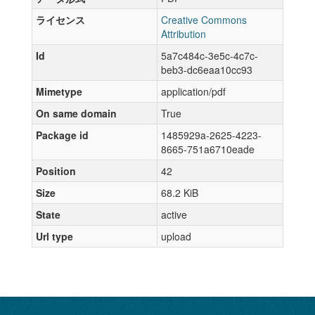
ライセンス
Creative Commons
Attribution
Id
5a7c484c-3e5c-4c7c-
beb3-dc6eaa10cc93
Mimetype
application/pdf
On same domain
True
Package id
1485929a-2625-4223-
8665-751a6710eade
Position
42
Size
68.2 KiB
State
active
Url type
upload