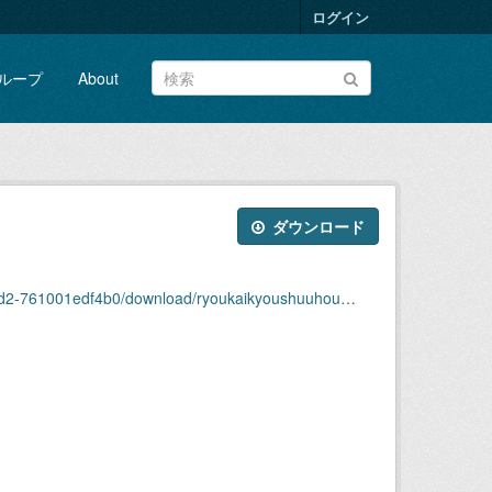
ログイン
ループ
About
ダウンロード
4b0/download/ryoukaikyoushuuhou2008nendai41shuu.pdf