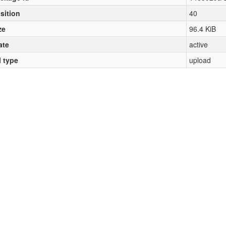
sition
40
ze
96.4 KiB
ate
active
l type
upload