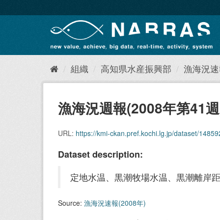
ス
キ
ッ
プ
し
て
内
組織
高知県水産振興部
漁海況速報
容
へ
漁海況週報(2008年第41週
URL:
https://kmi-ckan.pref.kochi.lg.jp/dataset/148592
Dataset description:
定地水温、黒潮牧場水温、黒潮離岸
Source:
漁海況速報(2008年)