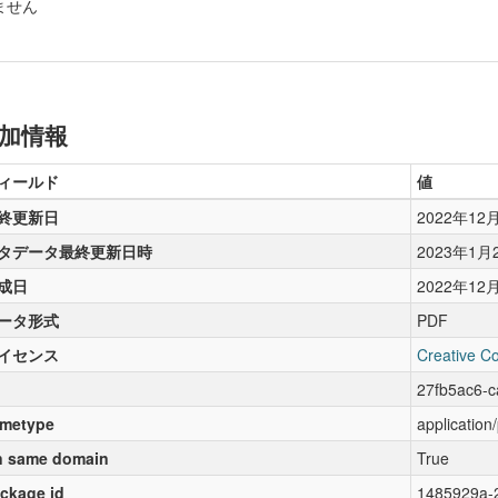
ません
加情報
ィールド
値
終更新日
2022年12
タデータ最終更新日時
2023年1月
成日
2022年12
ータ形式
PDF
イセンス
Creative C
27fb5ac6-c
metype
application
 same domain
True
ckage id
1485929a-