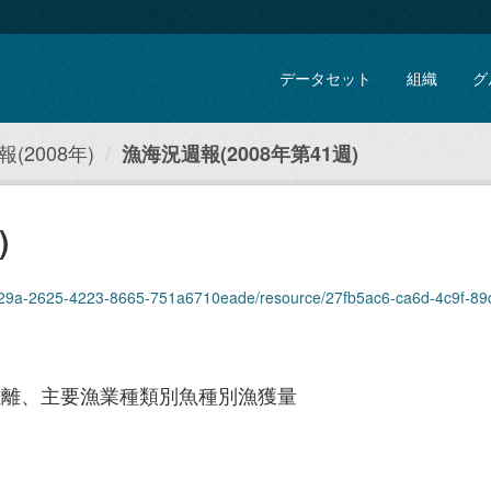
データセット
組織
グ
(2008年)
漁海況週報(2008年第41週)
)
9a-2625-4223-8665-751a6710eade/resource/27fb5ac6-ca6d-4c9f-89d2-761001edf
距離、主要漁業種類別魚種別漁獲量