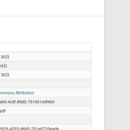
月30日
24日
月30日
ommons Attribution
a6d-4c9f-89d2-761001edf4b0
/pdf
2625-4223-8665-751a6710eade