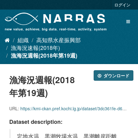
ス
ログイン
キ
ッ
Toggl
プ
naviga
し
て
組織
高知県水産振興部
内
容
漁海況速報(2018年)
へ
漁海況週報(2018年第19週)
ダウンロード
漁海況週報(2018
年第19週)
URL:
https://kmi-ckan.pref.kochi.lg.jp/dataset/3dc361fe-d618-42be-818d-dddfce15c9be/resource/fa8efb9e-53e2-4ab1-a407-4caee2609c99/download/ryoukaikyoushuuhou2018nendai19shuu.pdf
Dataset description:
定地水温、黒潮牧場水温、黒潮離岸距離、