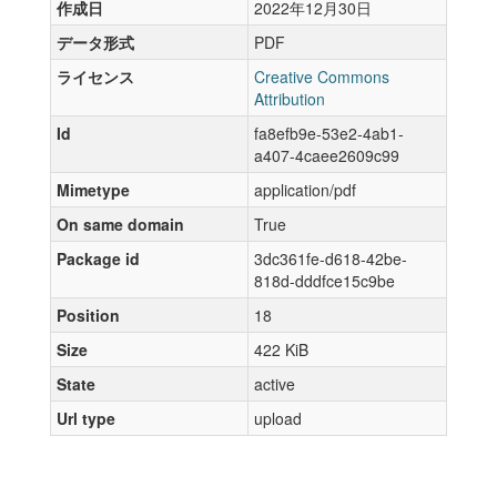
作成日
2022年12月30日
データ形式
PDF
ライセンス
Creative Commons
Attribution
Id
fa8efb9e-53e2-4ab1-
a407-4caee2609c99
Mimetype
application/pdf
On same domain
True
Package id
3dc361fe-d618-42be-
818d-dddfce15c9be
Position
18
Size
422 KiB
State
active
Url type
upload