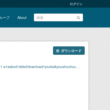
ログイン
ループ
About
ダウンロード
bbd/download/ryoukaikyoushuuhou2018nendai13shuu.pdf