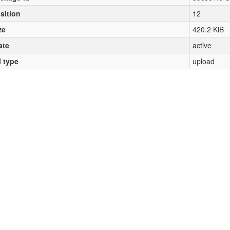
sition
12
ze
420.2 KiB
ate
active
l type
upload