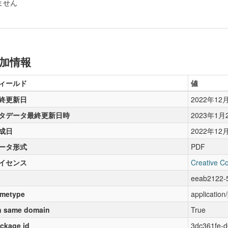
ません
加情報
ィールド
値
終更新日
2022年12
タデータ最終更新日時
2023年1月
成日
2022年12
ータ形式
PDF
イセンス
Creative C
eeab2122-
metype
application
 same domain
True
ckage id
3dc361fe-