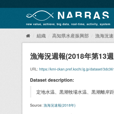
ス
キ
ッ
プ
し
て
内
組織
高知県水産振興部
漁海況速報
容
へ
漁海況週報(2018年第13週
URL:
https://kmi-ckan.pref.kochi.lg.jp/dataset/3dc361
Dataset description:
定地水温、黒潮牧場水温、黒潮離岸
Source:
漁海況速報(2018年)