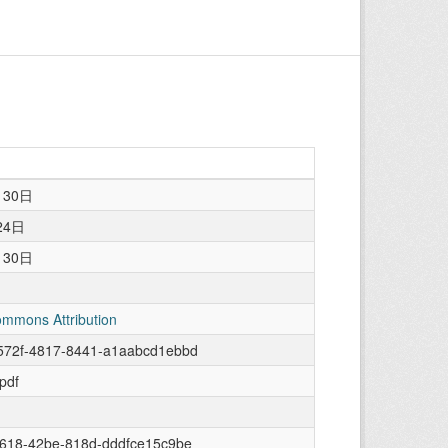
月30日
24日
月30日
ommons Attribution
572f-4817-8441-a1aabcd1ebbd
/pdf
d618-42be-818d-dddfce15c9be