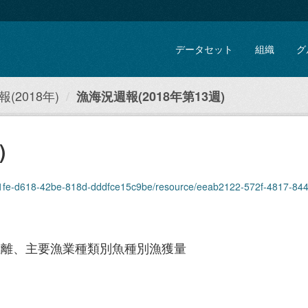
データセット
組織
グ
(2018年)
漁海況週報(2018年第13週)
)
fe-d618-42be-818d-dddfce15c9be/resource/eeab2122-572f-4817-8441-a1aabcd1e
距離、主要漁業種類別魚種別漁獲量