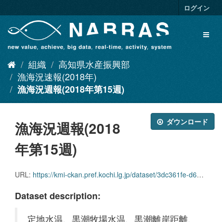
ス
ログイン
キ
ッ
Toggl
プ
naviga
し
て
組織
高知県水産振興部
内
容
漁海況速報(2018年)
へ
漁海況週報(2018年第15週)
ダウンロード
漁海況週報(2018
年第15週)
URL:
https://kmi-ckan.pref.kochi.lg.jp/dataset/3dc361fe-d618-42be-818d-dddfce15c9be/resource/0e710c78-0dc3-4027-9fd7-e39db94ed1dd/download/ryoukaikyoushuuhou2018nendai15shuu.pdf
Dataset description:
定地水温、黒潮牧場水温、黒潮離岸距離、