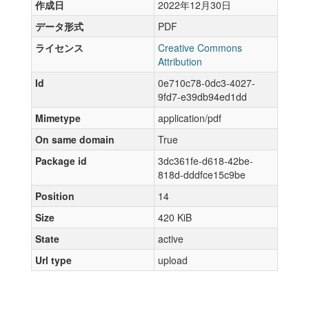
作成日
2022年12月30日
データ形式
PDF
ライセンス
Creative Commons
Attribution
Id
0e710c78-0dc3-4027-
9fd7-e39db94ed1dd
Mimetype
application/pdf
On same domain
True
Package id
3dc361fe-d618-42be-
818d-dddfce15c9be
Position
14
Size
420 KiB
State
active
Url type
upload