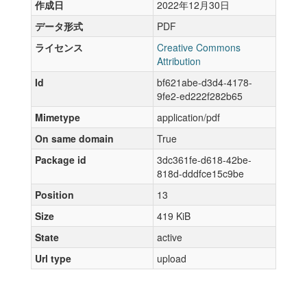
作成日
2022年12月30日
データ形式
PDF
ライセンス
Creative Commons
Attribution
Id
bf621abe-d3d4-4178-
9fe2-ed222f282b65
Mimetype
application/pdf
On same domain
True
Package id
3dc361fe-d618-42be-
818d-dddfce15c9be
Position
13
Size
419 KiB
State
active
Url type
upload