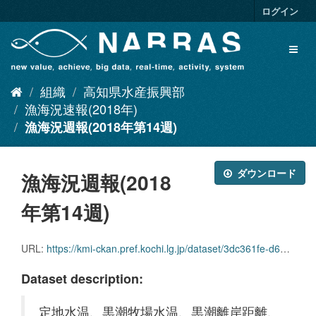
ス
ログイン
キ
ッ
Toggl
プ
naviga
し
て
組織
高知県水産振興部
内
容
漁海況速報(2018年)
へ
漁海況週報(2018年第14週)
ダウンロード
漁海況週報(2018
年第14週)
URL:
https://kmi-ckan.pref.kochi.lg.jp/dataset/3dc361fe-d618-42be-818d-dddfce15c9be/resource/bf621abe-d3d4-4178-9fe2-ed222f282b65/download/ryoukaikyoushuuhou2018nendai14shuu.pdf
Dataset description:
定地水温、黒潮牧場水温、黒潮離岸距離、