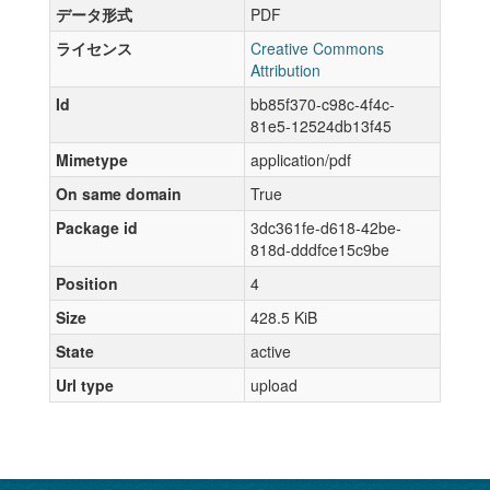
データ形式
PDF
ライセンス
Creative Commons
Attribution
Id
bb85f370-c98c-4f4c-
81e5-12524db13f45
Mimetype
application/pdf
On same domain
True
Package id
3dc361fe-d618-42be-
818d-dddfce15c9be
Position
4
Size
428.5 KiB
State
active
Url type
upload