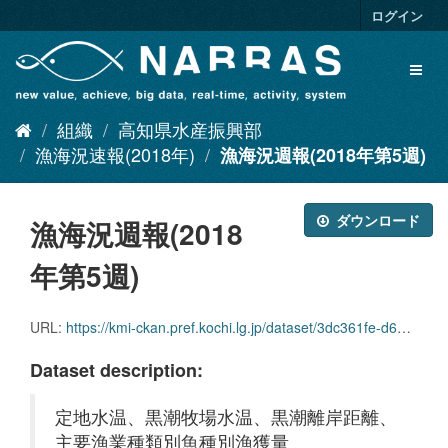
ス
ログイン
キ
ッ
Toggl
プ
naviga
し
て
組織
高知県水産振興部
内
容
漁海況速報(2018年)
漁海況週報(2018年第5週)
へ
ダウンロード
漁海況週報(2018
年第5週)
URL:
https://kmi-ckan.pref.kochi.lg.jp/dataset/3dc361fe-d618-42be-818d-dddfce15c9be/resource/bb85f370-c98c-4f4c-81e5-12524db13f45/download/ryoukaikyoushuuhou2018nendai5shuu.pdf
Dataset description:
定地水温、黒潮牧場水温、黒潮離岸距離、
主要漁業種類別魚種別漁獲量