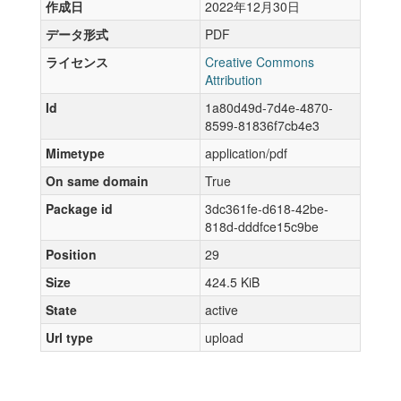
作成日
2022年12月30日
データ形式
PDF
ライセンス
Creative Commons
Attribution
Id
1a80d49d-7d4e-4870-
8599-81836f7cb4e3
Mimetype
application/pdf
On same domain
True
Package id
3dc361fe-d618-42be-
818d-dddfce15c9be
Position
29
Size
424.5 KiB
State
active
Url type
upload