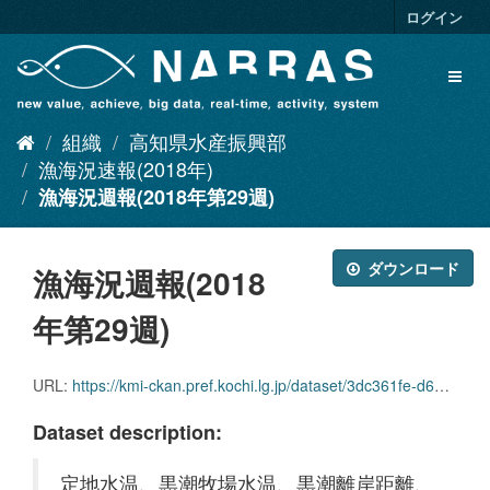
ス
ログイン
キ
ッ
Toggl
プ
naviga
し
て
組織
高知県水産振興部
内
容
漁海況速報(2018年)
へ
漁海況週報(2018年第29週)
ダウンロード
漁海況週報(2018
年第29週)
URL:
https://kmi-ckan.pref.kochi.lg.jp/dataset/3dc361fe-d618-42be-818d-dddfce15c9be/resource/1a80d49d-7d4e-4870-8599-81836f7cb4e3/download/ryoukaikyoushuuhou2018nendai29shuu.pdf
Dataset description:
定地水温、黒潮牧場水温、黒潮離岸距離、