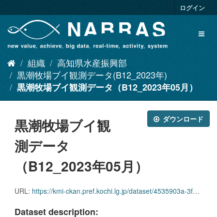
ス
ログイン
キ
ッ
Toggl
プ
naviga
し
て
組織
高知県水産振興部
内
容
黒潮牧場ブイ観測データ(B12_2023年)
へ
黒潮牧場ブイ観測データ（B12_2023年05月）
ダウンロード
黒潮牧場ブイ観
測データ
（B12_2023年05月）
URL:
https://kmi-ckan.pref.kochi.lg.jp/dataset/4535903a-3f9e-463a-ab0e-2b1f0ff15388/resource/31bca7a7-eb1c-408b-8768-e160d83af1b3/download/kuroshiobokujoubuikansokudatab12_2023nen05.csv
Dataset description: