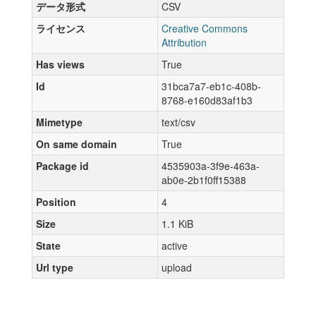
データ形式
CSV
ライセンス
Creative Commons
Attribution
Has views
True
Id
31bca7a7-eb1c-408b-
8768-e160d83af1b3
Mimetype
text/csv
On same domain
True
Package id
4535903a-3f9e-463a-
ab0e-2b1f0ff15388
Position
4
Size
1.1 KiB
State
active
Url type
upload