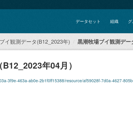
データセット
組織
グ
イ観測データ(B12_2023年)
黒潮牧場ブイ観測データ（
2_2023年04月）
-3f9e-463a-ab0e-2b1f0ff15388/resource/af59028f-7d0a-4627-805b-4816f7bd516c/d