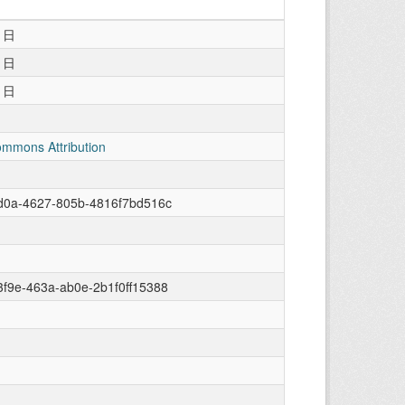
1日
1日
1日
ommons Attribution
7d0a-4627-805b-4816f7bd516c
f9e-463a-ab0e-2b1f0ff15388