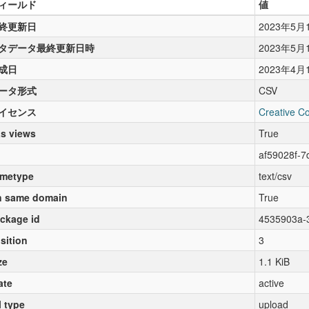
ィールド
値
終更新日
2023年5月
タデータ最終更新日時
2023年5月
成日
2023年4月
ータ形式
CSV
イセンス
Creative C
s views
True
af59028f-
metype
text/csv
 same domain
True
ckage id
4535903a-3
sition
3
ze
1.1 KiB
ate
active
l type
upload