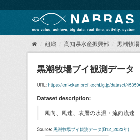
ス
キ
ッ
プ
し
て
内
組織
高知県水産振興部
黒潮牧場ブ
容
へ
黒潮牧場ブイ観測データ（B1
URL:
https://kmi-ckan.pref.kochi.lg.jp/dataset/4535903a
Dataset description:
風向、風速、表層の水温・流向流速
Source:
黒潮牧場ブイ観測データ(B12_2023年)