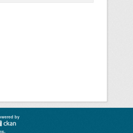
owered by
語