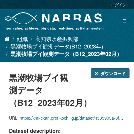
ス
ログイン
キ
ッ
Toggl
プ
naviga
し
て
組織
高知県水産振興部
内
容
黒潮牧場ブイ観測データ(B12_2023年)
へ
黒潮牧場ブイ観測データ（B12_2023年02月）
ダウンロード
黒潮牧場ブイ観
測データ
（B12_2023年02月）
URL:
https://kmi-ckan.pref.kochi.lg.jp/dataset/4535903a-3f9e-463a-ab0e-2b1f0ff15388/resource/af123a2f-9615-4a15-8643-9876e7be0d07/download/kuroshiobokujoubuikansokudatab12_2023nen02.csv
Dataset description: