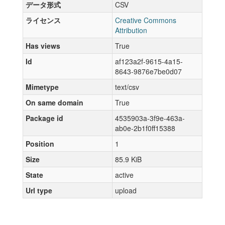
データ形式
CSV
ライセンス
Creative Commons
Attribution
Has views
True
Id
af123a2f-9615-4a15-
8643-9876e7be0d07
Mimetype
text/csv
On same domain
True
Package id
4535903a-3f9e-463a-
ab0e-2b1f0ff15388
Position
1
Size
85.9 KiB
State
active
Url type
upload