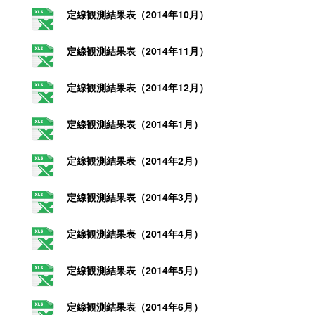
定線観測結果表（2014年10月）
定線観測結果表（2014年11月）
定線観測結果表（2014年12月）
定線観測結果表（2014年1月）
定線観測結果表（2014年2月）
定線観測結果表（2014年3月）
定線観測結果表（2014年4月）
定線観測結果表（2014年5月）
定線観測結果表（2014年6月）