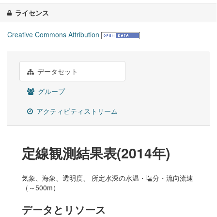
ライセンス
Creative Commons Attribution
データセット
グループ
アクティビティストリーム
定線観測結果表(2014年)
気象、海象、透明度、 所定水深の水温・塩分・流向流速
（～500m）
データとリソース