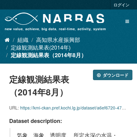
ス
ログイン
キ
ッ
Toggl
プ
naviga
し
て
組織
高知県水産振興部
内
容
定線観測結果表(2014年)
へ
定線観測結果表（2014年8月）
ダウンロード
定線観測結果表
（2014年8月）
URL:
https://kmi-ckan.pref.kochi.lg.jp/dataset/a6ef6720-4787-4b50-aa2d-cfa873624e2d/resource/83af78d7-5c69-4670-a903-c36d4b243349/download/teisenkansokukekkaomote2014-8.xlsx
Dataset description:
気象、海象、透明度、 所定水深の水温・