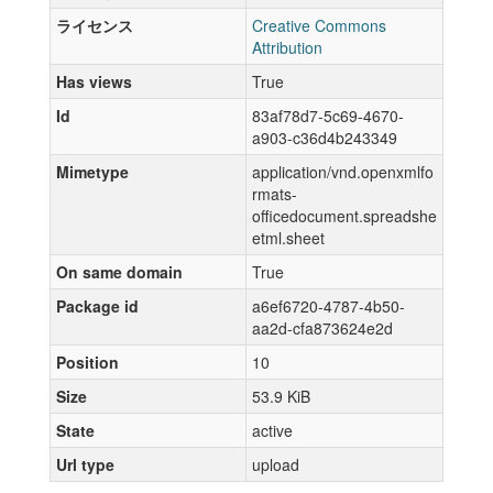
ライセンス
Creative Commons
Attribution
Has views
True
Id
83af78d7-5c69-4670-
a903-c36d4b243349
Mimetype
application/vnd.openxmlfo
rmats-
officedocument.spreadshe
etml.sheet
On same domain
True
Package id
a6ef6720-4787-4b50-
aa2d-cfa873624e2d
Position
10
Size
53.9 KiB
State
active
Url type
upload