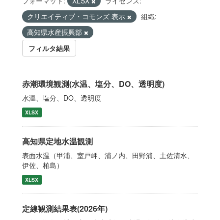
フォーマット:
XLSX
ライセンス:
クリエイティブ・コモンズ 表示
組織:
高知県水産振興部
フィルタ結果
赤潮環境観測(水温、塩分、DO、透明度)
水温、塩分、DO、透明度
XLSX
高知県定地水温観測
表面水温（甲浦、室戸岬、浦ノ内、田野浦、土佐清水、
伊佐、柏島）
XLSX
定線観測結果表(2026年)