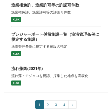
漁業権免許、漁業許可等の許認可件数
漁業権免許、漁業許可等の許認可件数
XLSX
プレジャーボート係留施設一覧（漁港管理条例に
規定する施設）
漁港管理条例に規定する施設の指定
XLSX
流れ藻図(2021年)
流れ藻・モジャコを視認、採集した地点を図表化
XLSX
1
2
3
4
»