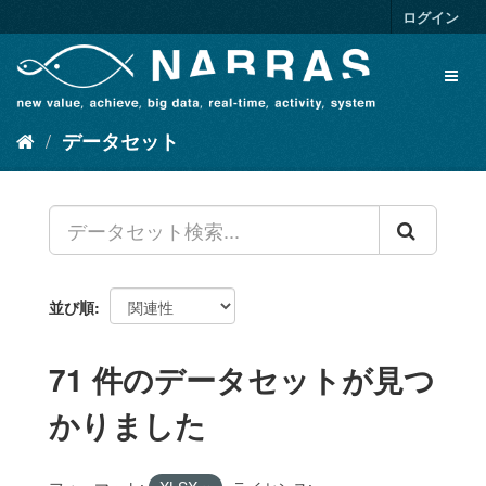
ス
ログイン
キ
ッ
Toggl
プ
naviga
し
て
データセット
内
容
へ
並び順
71 件のデータセットが見つ
かりました