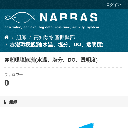
ス
ログイン
キ
ッ
Toggl
プ
naviga
し
て
組織
高知県水産振興部
内
容
赤潮環境観測(水温、塩分、DO、透明度)
へ
赤潮環境観測(水温、塩分、DO、透明度)
フォロワー
0
組織