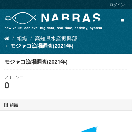
ス
ログイン
キ
ッ
Toggl
プ
naviga
し
て
組織
高知県水産振興部
内
容
モジャコ漁場調査(2021年)
へ
モジャコ漁場調査(2021年)
フォロワー
0
組織