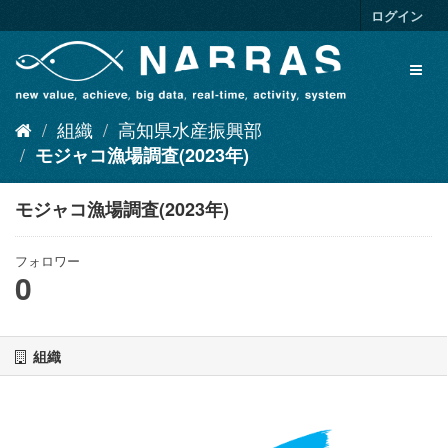
ス
ログイン
キ
ッ
Toggl
プ
naviga
し
て
組織
高知県水産振興部
内
容
モジャコ漁場調査(2023年)
へ
モジャコ漁場調査(2023年)
フォロワー
0
組織