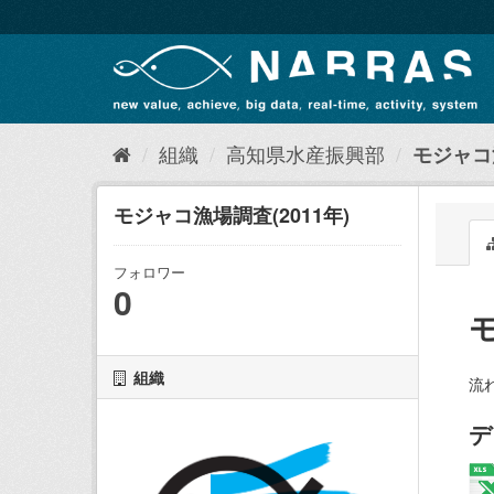
ス
キ
ッ
プ
し
て
内
組織
高知県水産振興部
モジャコ漁
容
へ
モジャコ漁場調査(2011年)
フォロワー
0
モ
組織
流
デ