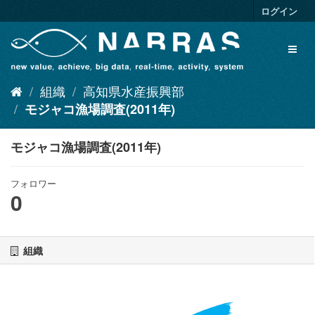
ス
ログイン
キ
ッ
Toggl
プ
naviga
し
て
組織
高知県水産振興部
内
容
モジャコ漁場調査(2011年)
へ
モジャコ漁場調査(2011年)
フォロワー
0
組織