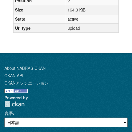
Position
2
Size
164.3 KiB
State
active
Url type
upload
About NABRAS-CKAN
CKAN API
CKANアソシエーション
Powered by
言語