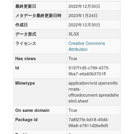
最終更新日
2022年12月30日
メタデータ最終更新日時
2023年1月24日
作成日
2022年12月30日
データ形式
XLSX
ライセンス
Creative Commons
Attribution
Has views
True
Id
5197f1d5-c799-4375-
9ba7-e6a60b3701ff
Mimetype
application/vnd.openxmlfo
rmats-
officedocument.spreadshe
etml.sheet
On same domain
True
Package id
7a8f27fe-bd18-45dd-
98a8-e7811d2be8d5