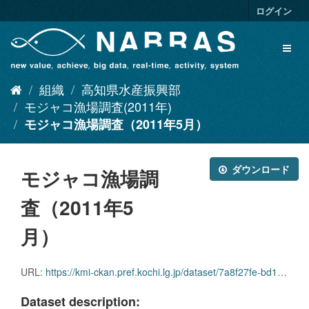
ス
ログイン
キ
ッ
Toggl
プ
naviga
し
て
組織
高知県水産振興部
内
容
モジャコ漁場調査(2011年)
へ
モジャコ漁場調査（2011年5月）
ダウンロード
モジャコ漁場調
査（2011年5
月）
URL:
https://kmi-ckan.pref.kochi.lg.jp/dataset/7a8f27fe-bd18-45dd-98a8-e7811d2be8d5/resource/5197f1d5-c799-4375-9ba7-e6a60b3701ff/download/mojakogyojouchousa2011-5.xlsx
Dataset description: