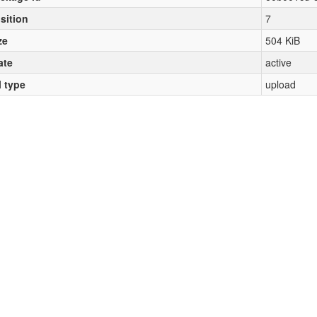
sition
7
ze
504 KiB
ate
active
l type
upload