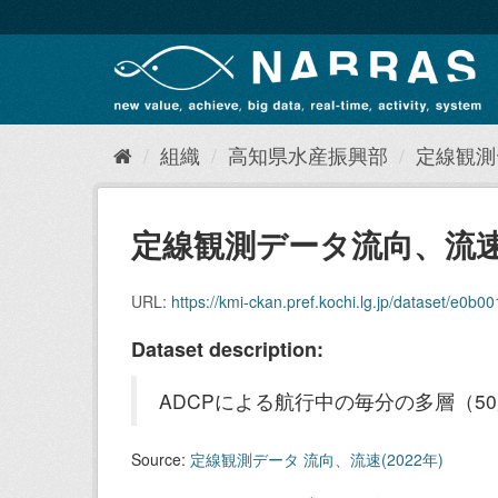
ス
キ
ッ
プ
し
て
内
組織
高知県水産振興部
定線観測デ
容
へ
定線観測データ流向、流速（
URL:
https://kmi-ckan.pref.kochi.lg.jp/dataset/e0b001c
Dataset description:
ADCPによる航行中の毎分の多層（5
Source:
定線観測データ 流向、流速(2022年)