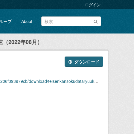
ログイン
ループ
About
2022年08月）
ダウンロード
/download/teisenkansokudataryuukou_ryuusoku2022-08.zip