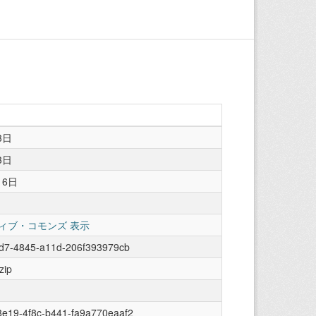
3日
3日
16日
ィブ・コモンズ 表示
fd7-4845-a11d-206f393979cb
zip
e19-4f8c-b441-fa9a770eaaf2