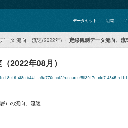
データセット
組織
グ
ータ 流向、流速(2022年)
定線観測データ流向、流速（
2022年08月）
d-8e19-4f8c-b441-fa9a770eaaf2/resource/5ff3917e-cfd7-4845-a11d-206f393979cb
0層）の流向、流速