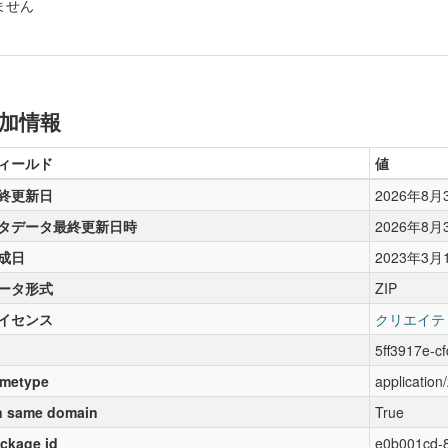
ません
加情報
ィールド
値
終更新日
2026年8月
タデータ最終更新日時
2026年8月
成日
2023年3月
ータ形式
ZIP
イセンス
クリエイテ
5ff3917e-c
metype
application/
 same domain
True
ckage id
e0b001cd-8