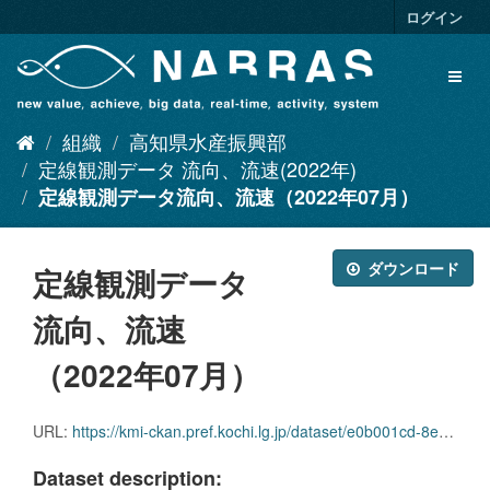
ス
ログイン
キ
ッ
Toggl
プ
naviga
し
て
組織
高知県水産振興部
内
容
定線観測データ 流向、流速(2022年)
へ
定線観測データ流向、流速（2022年07月）
ダウンロード
定線観測データ
流向、流速
（2022年07月）
URL:
https://kmi-ckan.pref.kochi.lg.jp/dataset/e0b001cd-8e19-4f8c-b441-fa9a770eaaf2/resource/14bbcfbd-210d-4e3c-8a11-0e6118c112c2/download/teisenkansokudataryuukou_ryuusoku2022-07.zip
Dataset description: