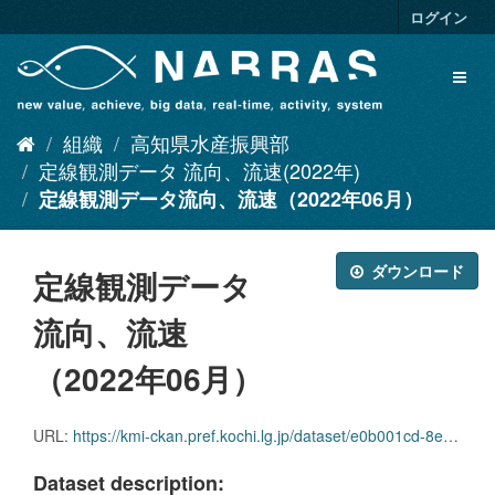
ス
ログイン
キ
ッ
Toggl
プ
naviga
し
て
組織
高知県水産振興部
内
容
定線観測データ 流向、流速(2022年)
へ
定線観測データ流向、流速（2022年06月）
ダウンロード
定線観測データ
流向、流速
（2022年06月）
URL:
https://kmi-ckan.pref.kochi.lg.jp/dataset/e0b001cd-8e19-4f8c-b441-fa9a770eaaf2/resource/3c37c08c-0281-4f76-90ce-8d8187bd1450/download/teisenkansokudataryuukou_ryuusoku2022-06.zip
Dataset description: