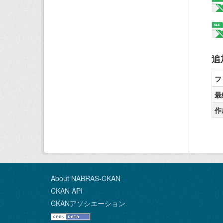
追
フ
最
作
About NABRAS-CKAN
CKAN API
CKANアソシエーション