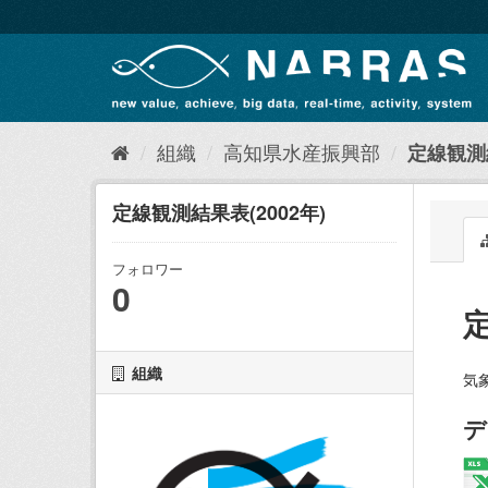
ス
キ
ッ
プ
し
て
内
組織
高知県水産振興部
定線観測結
容
へ
定線観測結果表(2002年)
フォロワー
0
定
組織
気
デ