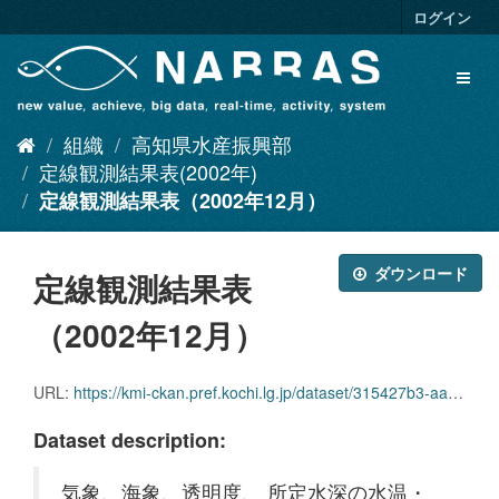
ス
ログイン
キ
ッ
Toggl
プ
naviga
し
て
組織
高知県水産振興部
内
容
定線観測結果表(2002年)
へ
定線観測結果表（2002年12月）
ダウンロード
定線観測結果表
（2002年12月）
URL:
https://kmi-ckan.pref.kochi.lg.jp/dataset/315427b3-aab4-466d-acff-86520bc6b890/resource/5061f82d-8c32-4d11-bb79-2b666fad62a8/download/teisenkansokukekkaomote2002-12.xlsx
Dataset description:
気象、海象、透明度、 所定水深の水温・