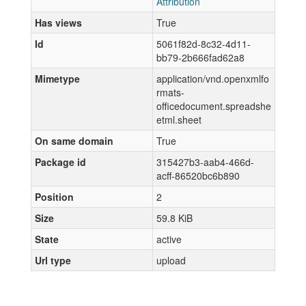
Attribution
Has views
True
Id
5061f82d-8c32-4d11-
bb79-2b666fad62a8
Mimetype
application/vnd.openxmlfo
rmats-
officedocument.spreadshe
etml.sheet
On same domain
True
Package id
315427b3-aab4-466d-
acff-86520bc6b890
Position
2
Size
59.8 KiB
State
active
Url type
upload