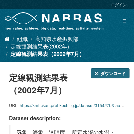
ス
ログイン
キ
ッ
Toggl
プ
naviga
し
て
組織
高知県水産振興部
内
容
定線観測結果表(2002年)
へ
定線観測結果表（2002年7月）
ダウンロード
定線観測結果表
（2002年7月）
URL:
https://kmi-ckan.pref.kochi.lg.jp/dataset/315427b3-aab4-466d-acff-86520bc6b890/resource/bb5d1539-1c29-481c-b26d-6b55454b5f89/download/teisenkansokukekkaomote2002-7.xlsx
Dataset description:
気象、海象、透明度、 所定水深の水温・