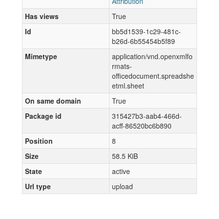
Attribution
Has views
True
Id
bb5d1539-1c29-481c-
b26d-6b55454b5f89
Mimetype
application/vnd.openxmlfo
rmats-
officedocument.spreadshe
etml.sheet
On same domain
True
Package id
315427b3-aab4-466d-
acff-86520bc6b890
Position
8
Size
58.5 KiB
State
active
Url type
upload