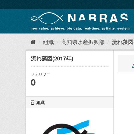
ス
キ
ッ
プ
し
て
内
組織
高知県水産振興部
流れ藻図(
容
へ
流れ藻図(2017年)
フォロワー
0
組織