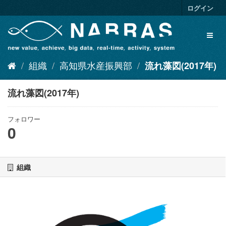
ス
ログイン
キ
ッ
Toggl
プ
naviga
し
て
組織
高知県水産振興部
流れ藻図(2017年)
内
容
へ
流れ藻図(2017年)
フォロワー
0
組織