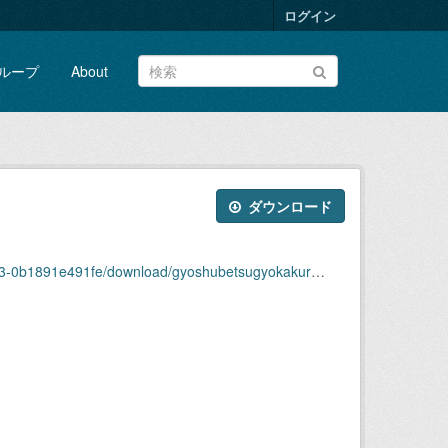
ログイン
ループ
About
ダウンロード
91e491fe/download/gyoshubetsugyokakuryou2006.xlsx