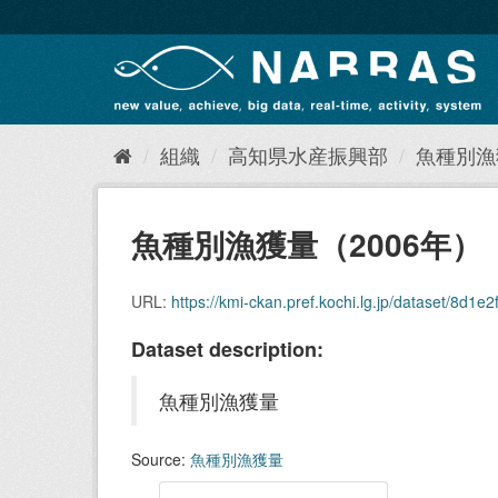
ス
キ
ッ
プ
し
て
内
組織
高知県水産振興部
魚種別漁
容
へ
魚種別漁獲量（2006年）
URL:
https://kmi-ckan.pref.kochi.lg.jp/dataset/8d1e
Dataset description:
魚種別漁獲量
Source:
魚種別漁獲量