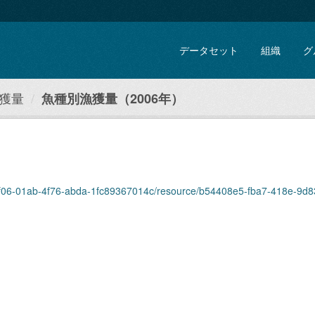
データセット
組織
グ
獲量
魚種別漁獲量（2006年）
2f06-01ab-4f76-abda-1fc89367014c/resource/b54408e5-fba7-418e-9d83-0b18