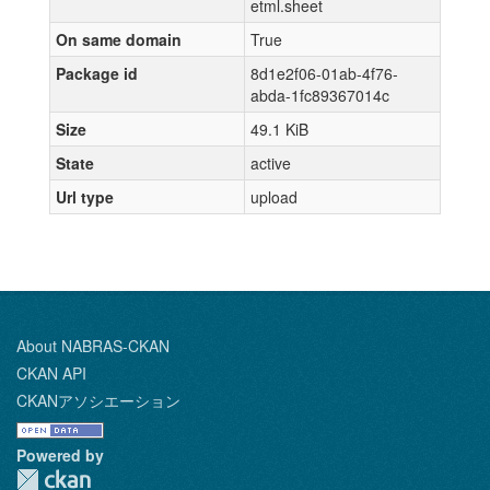
etml.sheet
On same domain
True
Package id
8d1e2f06-01ab-4f76-
abda-1fc89367014c
Size
49.1 KiB
State
active
Url type
upload
About NABRAS-CKAN
CKAN API
CKANアソシエーション
Powered by