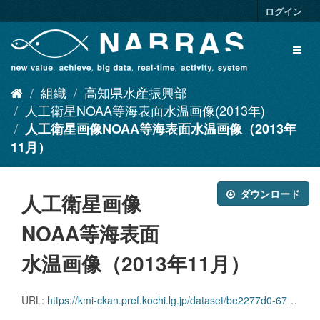
ス
ログイン
キ
ッ
Toggl
プ
naviga
し
て
組織
高知県水産振興部
内
容
人工衛星NOAA等海表面水温画像(2013年)
へ
人工衛星画像NOAA等海表面水温画像（2013年
11月）
ダウンロード
人工衛星画像
NOAA等海表面
水温画像（2013年11月）
URL:
https://kmi-ckan.pref.kochi.lg.jp/dataset/be2277d0-6713-4316-91ec-312baaceae6c/resource/53b63092-a4b8-4e55-ae8f-e61df90c868f/download/jinkoueiseigazounoaanadokaihyoutsuramizuongazou2013-11.zip