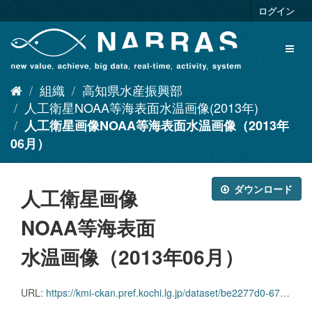
ス
ログイン
キ
ッ
Toggl
プ
naviga
し
て
組織
高知県水産振興部
内
容
人工衛星NOAA等海表面水温画像(2013年)
へ
人工衛星画像NOAA等海表面水温画像（2013年
06月）
ダウンロード
人工衛星画像
NOAA等海表面
水温画像（2013年06月）
URL:
https://kmi-ckan.pref.kochi.lg.jp/dataset/be2277d0-6713-4316-91ec-312baaceae6c/resource/25dd54e0-2165-4b8f-9c50-44663c01e03a/download/jinkoueiseigazounoaanadokaihyoutsuramizuongazou2013-06.zip