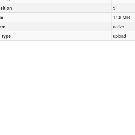
sition
5
ze
14.8 MiB
ate
active
l type
upload