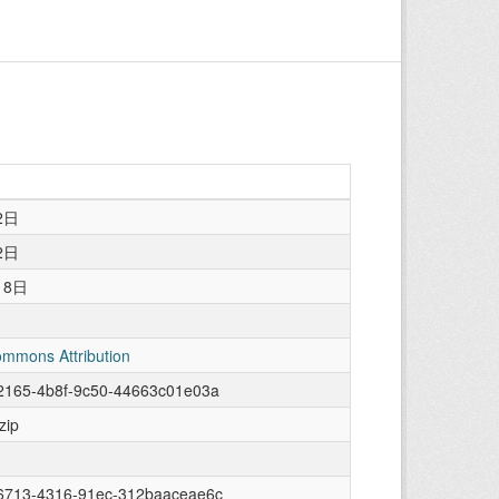
2日
2日
18日
ommons Attribution
2165-4b8f-9c50-44663c01e03a
zip
6713-4316-91ec-312baaceae6c