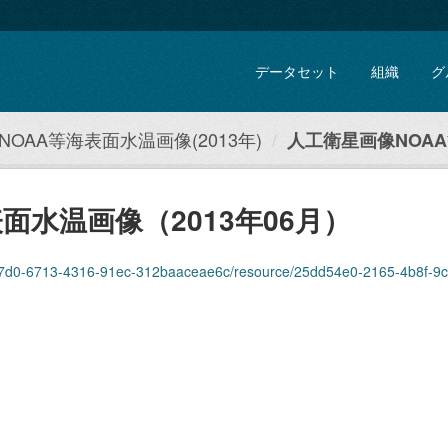
データセット
組織
グ
OAA等海表面水温画像(2013年)
人工衛星画像NOAA
面水温画像（2013年06月）
13-4316-91ec-312baaceae6c/resource/25dd54e0-2165-4b8f-9c50-44663c01e03a/download/