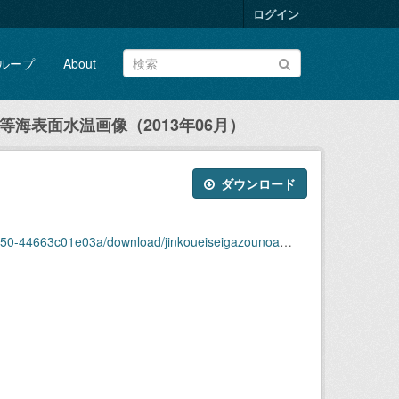
ログイン
ループ
About
等海表面水温画像（2013年06月）
ダウンロード
jinkoueiseigazounoaanadokaihyoutsuramizuongazou2013-06.zip