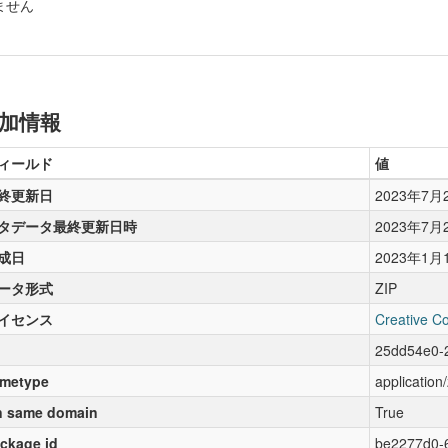
ません
加情報
ィールド
値
終更新日
2023年7月
タデータ最終更新日時
2023年7月
成日
2023年1月
ータ形式
ZIP
イセンス
Creative C
25dd54e0-
metype
application/
 same domain
True
ckage id
be2277d0-