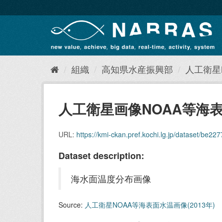
ス
キ
ッ
プ
し
て
内
組織
高知県水産振興部
人工衛星N
容
へ
人工衛星画像NOAA等海表
URL:
https://kmi-ckan.pref.kochi.lg.jp/dataset/be2277d0-67
Dataset description:
海水面温度分布画像
Source:
人工衛星NOAA等海表面水温画像(2013年)