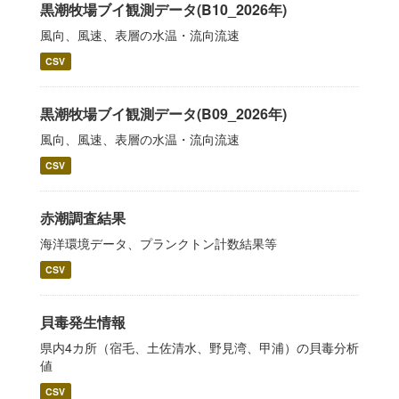
黒潮牧場ブイ観測データ(B10_2026年)
風向、風速、表層の水温・流向流速
CSV
黒潮牧場ブイ観測データ(B09_2026年)
風向、風速、表層の水温・流向流速
CSV
赤潮調査結果
海洋環境データ、プランクトン計数結果等
CSV
貝毒発生情報
県内4カ所（宿毛、土佐清水、野見湾、甲浦）の貝毒分析
値
CSV