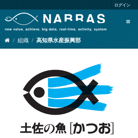
ス
ログイン
キ
ッ
Toggl
プ
naviga
し
て
組織
高知県水産振興部
内
容
へ