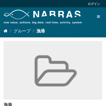
ス
ログイン
キ
ッ
Toggl
プ
naviga
し
て
グループ
漁港
内
容
へ
漁港