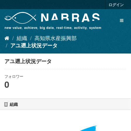
ス
ログイン
キ
ッ
Toggl
プ
naviga
し
て
組織
高知県水産振興部
内
容
アユ遡上状況データ
へ
アユ遡上状況データ
フォロワー
0
組織