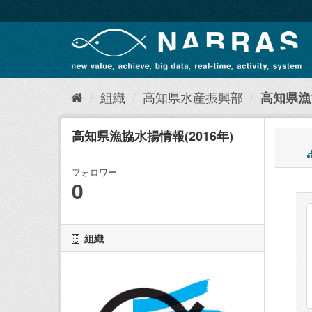
ス
キ
ッ
プ
し
て
内
組織
高知県水産振興部
高知県漁協
容
へ
高知県漁協水揚情報(2016年)
フォロワー
0
組織