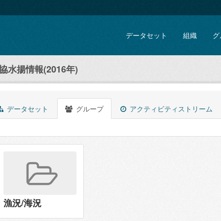
データセット
組織
グ
水揚情報(2016年)
データセット
グループ
アクティビティストリーム
漁況/海況