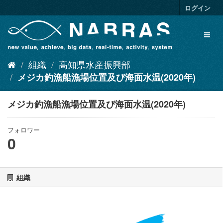
ス
ログイン
キ
ッ
Toggl
プ
naviga
し
て
組織
高知県水産振興部
内
容
メジカ釣漁船漁場位置及び海面水温(2020年)
へ
メジカ釣漁船漁場位置及び海面水温(2020年)
フォロワー
0
組織